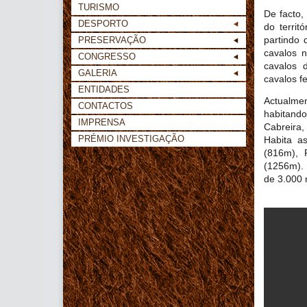
TURISMO
De facto
DESPORTO
do territ
partindo 
PRESERVAÇÃO
cavalos n
CONGRESSO
cavalos 
GALERIA
cavalos f
ENTIDADES
Actualmen
CONTACTOS
habitand
IMPRENSA
Cabreira,
PRÉMIO INVESTIGAÇÃO
Habita a
(816m), 
(1256m). 
de 3.000