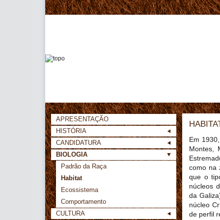
APRESENTAÇÃO
HABITA
HISTÓRIA
Em 1930, 
CANDIDATURA
Montes, M
BIOLOGIA
Estremadu
Padrão da Raça
como na 
que o ti
Habitat
núcleos d
Ecossistema
da Galiza
Comportamento
núcleo Cr
CULTURA
de perfil